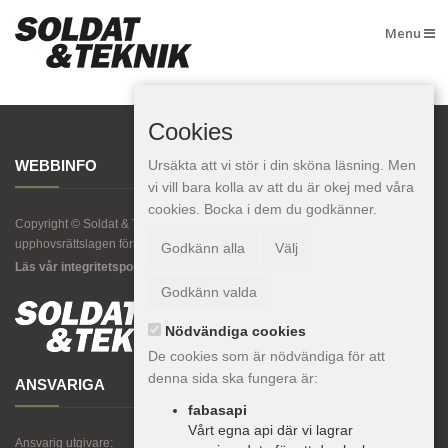
Menu
Cookies
WEBBINFO
Ursäkta att vi stör i din sköna läsning. Men
vi vill bara kolla av att du är okej med våra
cookies. Bocka i dem du godkänner.
Copyright © Soldat & Teknik. All kopiering av texter, bilder eller grafik är enligt
upphovsrättslagen förbjuden.
Godkänn alla
Välj
Läs vår integritetspolicy här.
Godkänn valda
Nödvändiga cookies
De cookies som är nödvändiga för att
denna sida ska fungera är:
ANSVARIGA
fabasapi
Vårt egna api där vi lagrar
Ansvarig utgivare: