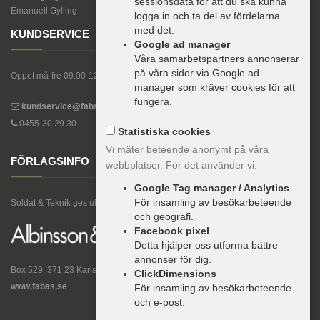
sessionsdata för att du ska kunna
Emanuell Gylling
logga in och ta del av fördelarna
med det.
KUNDSERVICE
Google ad manager
Våra samarbetspartners annonserar
på våra sidor via Google ad
Öppet må-fre 09.00-12.00, 13.00-15.00.
manager som kräver cookies för att
fungera.
kundservice@fabas.se
0455-30 29 30
Statistiska cookies
Vi mäter beteende anonymt på våra
FÖRLAGSINFO
webbplatser. För det använder vi:
Google Tag manager / Analytics
För insamling av besökarbeteende
Soldat & Teknik ges ut av Albinsson & Sjöberg, Nordens största motorförlag.
och geografi.
Facebook pixel
Detta hjälper oss utforma bättre
annonser för dig.
Box 529, 371 23 Karlskrona, Sweden
ClickDimensions
www.fabas.se
För insamling av besökarbeteende
och e-post.