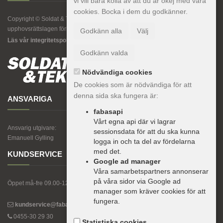
vi vill bara kolla av att du är okej med våra
cookies. Bocka i dem du godkänner.
Copyright © Soldat & Teknik. All kopiering av texter, bilder eller grafik är enligt
upphovsrättslagen förbjuden.
Godkänn alla
Välj
Läs vår integritetspolicy här.
Godkänn valda
Nödvändiga cookies
De cookies som är nödvändiga för att
denna sida ska fungera är:
ANSVARIGA
fabasapi
Vårt egna api där vi lagrar
Ansvarig utgivare:
sessionsdata för att du ska kunna
Emanuell Gylling
logga in och ta del av fördelarna
med det.
KUNDSERVICE
Google ad manager
Våra samarbetspartners annonserar
på våra sidor via Google ad
Öppet må-fre 09.00-12.00, 13.00-15.00.
manager som kräver cookies för att
fungera.
kundservice@fabas.se
0455-30 29 30
Statistiska cookies